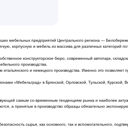
нейших мебельных предприятий Центрального региона — Белобереж
кую, корпусную и мебель из массива для различных категорий по
обственное конструкторское бюро, современный автопарк, складск
ебельного производства.
 итальянского и немецкого производства. Именно это позволяет
ами «Мебельград» в Брянской, Орловской, Тульской, Курской, Во
твующей самым со-временным тенденциям рынка и наиболее актуа
ются, а принятые в производство образцы обязательно экспонирую
езопасность сырья, как основного, так и вспомогательного, подт